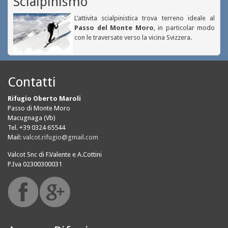
Scialpinismo
L’attivita scialpinistica trova terreno ideale al
Passo del Monte Moro
, in particolar modo
con le traversate verso la vicina Svizzera.
Contatti
Rifugio Oberto Maroli
Passo di Monte Moro
Macugnaga (Vb)
Tel. +39 0324 65544
Mail:
valcot.rifugio@gmail.com
Valcot Snc di F.Valente e A.Cottini
P.Iva 02300300031